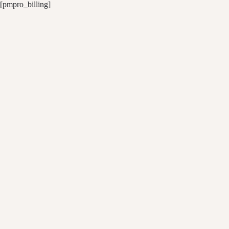
Skip
[pmpro_billing]
to
content