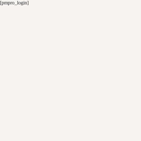
Skip
[pmpro_login]
to
content