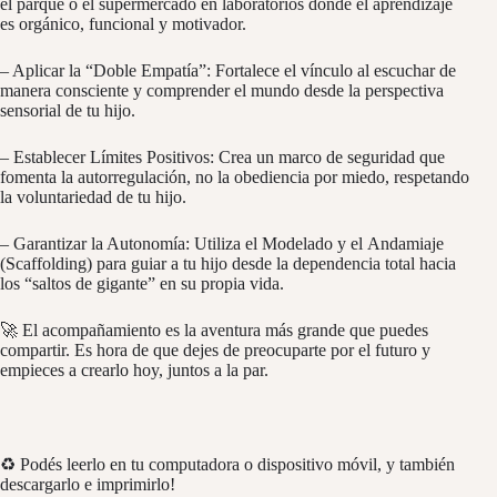
el parque o el supermercado en laboratorios donde el aprendizaje
es
orgánico, funcional y motivador
.
– Aplicar la “Doble Empatía”:
Fortalece el vínculo al escuchar de
manera consciente y comprender el mundo desde la
perspectiva
sensorial
de tu hijo.
– Establecer Límites Positivos:
Crea un marco de seguridad que
fomenta la
autorregulación
, no la obediencia por miedo, respetando
la
voluntariedad
de tu hijo.
– Garantizar la Autonomía:
Utiliza el
Modelado
y el
Andamiaje
(Scaffolding)
para guiar a tu hijo desde la dependencia total hacia
los
“saltos de gigante”
en su propia vida.
🚀 El acompañamiento es la aventura más grande que puedes
compartir. Es hora de que dejes de preocuparte por el futuro y
empieces a
crearlo hoy, juntos a la par.
♻️ Podés leerlo en tu computadora o dispositivo móvil, y también
descargarlo e imprimirlo!